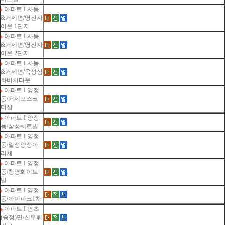
아파트 I 사등
&거제면/영진자
이온 1단지
아파트 I 사등
&거제면/영진자
이온 2단지
아파트 I 사등
&거제면/옥성삼
화비치타운
아파트 I 양정
동/거제포스코
더샵
아파트 I 양정
동/삼성쉐르빌
아파트 I 양정
동/일성양정아
리체
아파트 I 양정
동/청명화이트
빌
아파트 I 양정
동/아이파크1차
아파트 I 연초
(송정)면/신우휘