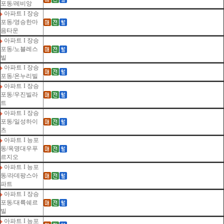
포동/레비앙
아파트 I 장승
포동/영승한마
음타운
아파트 I 장승
포동/노블레스
빌
아파트 I 장승
포동/온누리빌
아파트 I 장승
포동/우진빌라
트
아파트 I 장승
포동/일성하이
츠
아파트 I 능포
동/옥명대우푸
르지오
아파트 I 능포
동/라데팡스아
파트
아파트 I 장승
포동/대륙쉐르
빌
아파트 I 능포