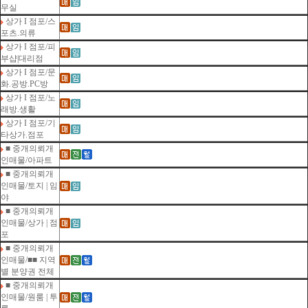
무실
상가 I 점포/스
포츠.의류
상가 I 점포/피
부샵|대리점
상가 I 점포/문
화.공방.PC방
상가 I 점포/노
래방.생활
상가 I 점포/기
타상가.점포
■ 중개의뢰개
인매물/아파트
■ 중개의뢰개
인매물/토지 | 임
야
■ 중개의뢰개
인매물/상가 | 점
포
■ 중개의뢰개
인매물/■■ 지역
별 분양권 전체
■ 중개의뢰개
인매물/원룸 | 투