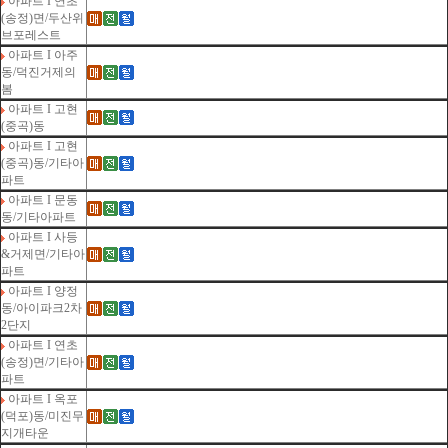
아파트 I 연초
(송정)면/두산위
브포레스트
아파트 I 아주
동/덕진거제의
봄
아파트 I 고현
(중곡)동
아파트 I 고현
(중곡)동/기타아
파트
아파트 I 문동
동/기타아파트
아파트 I 사등
&거제면/기타아
파트
아파트 I 양정
동/아이파크2차
2단지
아파트 I 연초
(송정)면/기타아
파트
아파트 I 옥포
(덕포)동/미진무
지개타운