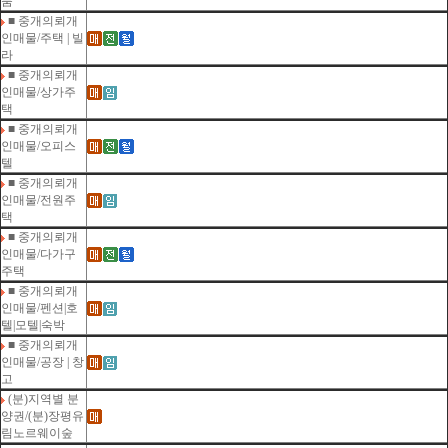
룸
■ 중개의뢰개
인매물/주택 | 빌
라
■ 중개의뢰개
인매물/상가주
택
■ 중개의뢰개
인매물/오피스
텔
■ 중개의뢰개
인매물/전원주
택
■ 중개의뢰개
인매물/다가구
주택
■ 중개의뢰개
인매물/펜션|호
텔|모텔|숙박
■ 중개의뢰개
인매물/공장 | 창
고
(분)지역별 분
양권/(분)장평유
림노르웨이숲