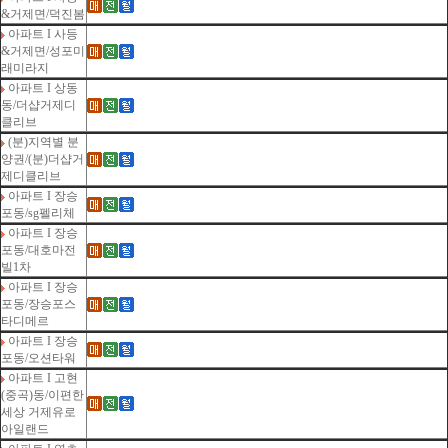
&거제면/덕진봄
아파트 I 사등
&거제면/성포미
래미라지
아파트 I 상동
동/더샵거제디
클리브
(분)지역별 분
양권/(분)더샵거
제디클리브
아파트 I 장승
포동/sg펠리체
아파트 I 장승
포동/대호마전
빌1차
아파트 I 장승
포동/장승포스
타디메르
아파트 I 장승
포동/오션타워
아파트 I 고현
(중곡)동/이편한
세상 거제유로
아일랜드