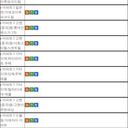
아루파크드림
아파트 I 일운
면/거제코아루
파크드림
아파트 I 고현
(중곡)동/롯데인
벤스가 1차
아파트 I 고현
(중곡)동/서희스
타힐스센트럴
아파트 I 기타
지역/하이라이
트 주택
아파트 I 기타
지역/단독주택
매물
아파트 I 기타
지역/빌라|다세
대 매물
아파트 I 고현
(중곡)동/고현이
편한세상
아파트 I 수월
동/거제자이 아
파트