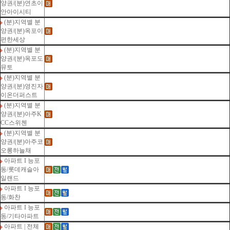
양권/(분)연초이
안아이시티
(분)지역별 분
양권/(분)옥포이
편한세상
(분)지역별 분
양권/(분)옥포도
뮤토
(분)지역별 분
양권/(분)영진자
이온더퍼스트
(분)지역별 분
양권/(분)아주K
CC스위첸
(분)지역별 분
양권/(분)아주코
오롱하늘채
아파트 I 능포
동/롯데캐슬아
일랜드
아파트 I 능포
동/화찬
아파트 I 능포
동/기타아파트
아파트 | 전체