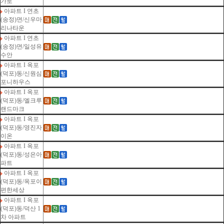
가로
아파트 I 연초
(송정)면/신우마
리나타운
아파트 I 연초
(송정)면/일성유
수안
아파트 I 옥포
(덕포)동/신원심
포니하우스
아파트 I 옥포
(덕포)동/엘크루
랜드마크
아파트 I 옥포
(덕포)동/영진자
이온
아파트 I 옥포
(덕포)동/성은아
파트
아파트 I 옥포
(덕포)동/옥포이
편한세상
아파트 I 옥포
(덕포)동/덕산 1
차 아파트