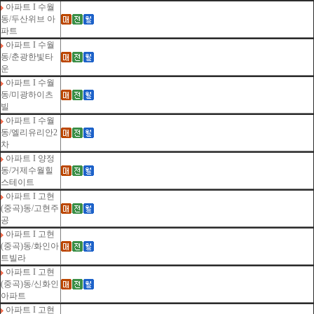
아파트 I 수월
동/두산위브 아
파트
아파트 I 수월
동/춘광한빛타
운
아파트 I 수월
동/미광하이츠
빌
아파트 I 수월
동/엘리유리안2
차
아파트 I 양정
동/거제수월힐
스테이트
아파트 I 고현
(중곡)동/고현주
공
아파트 I 고현
(중곡)동/화인아
트빌라
아파트 I 고현
(중곡)동/신화인
아파트
아파트 I 고현