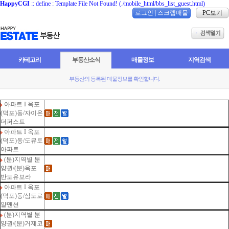
HappyCGI
:: define : Template File Not Found! (./mobile_html/bbs_list_guest.html)
로그인
|
스크랩매물
PC보기
카테고리
부동산소식
매물정보
지역검색
부동산의 등록된 매물정보를 확인합니다.
아파트 I 옥포
(덕포)동/자이온
더퍼스트
아파트 I 옥포
(덕포)동/도뮤토
아파트
(분)지역별 분
양권/(분)옥포
반도유보라
아파트 I 옥포
(덕포)동/삼도로
얄맨션
(분)지역별 분
양권/(분)거제코