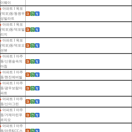
이웨이
아파트 I 옥포
(덕포)동/동원우
성빌라트
아파트 I 옥포
(덕포)동/덕포빌
리지
아파트 I 옥포
(덕포)동/덕포오
션뷰
아파트 I 아주
동/신원숲속의
아침
아파트 I 아주
동/현진에버빌
아파트 I 아주
동/광우보람아
파트
아파트 I 아주
동/신아그린
아파트 I 아주
동/거제마린푸
르지오
아파트 I 아주
동/아주KCC스