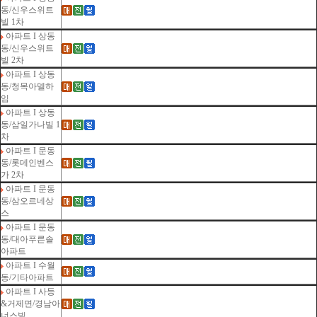
동/신우스위트
빌 1차
아파트 I 상동
동/신우스위트
빌 2차
아파트 I 상동
동/청목아델하
임
아파트 I 상동
동/삼일가나빌 1
차
아파트 I 문동
동/롯데인벤스
가 2차
아파트 I 문동
동/삼오르네상
스
아파트 I 문동
동/대아푸른솔
아파트
아파트 I 수월
동/기타아파트
아파트 I 사등
&거제면/경남아
너스빌