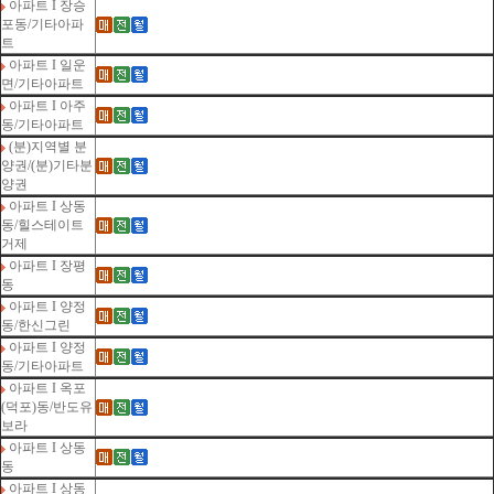
아파트 I 장승
포동/기타아파
트
아파트 I 일운
면/기타아파트
아파트 I 아주
동/기타아파트
(분)지역별 분
양권/(분)기타분
양권
아파트 I 상동
동/힐스테이트
거제
아파트 I 장평
동
아파트 I 양정
동/한신그린
아파트 I 양정
동/기타아파트
아파트 I 옥포
(덕포)동/반도유
보라
아파트 I 상동
동
아파트 I 상동