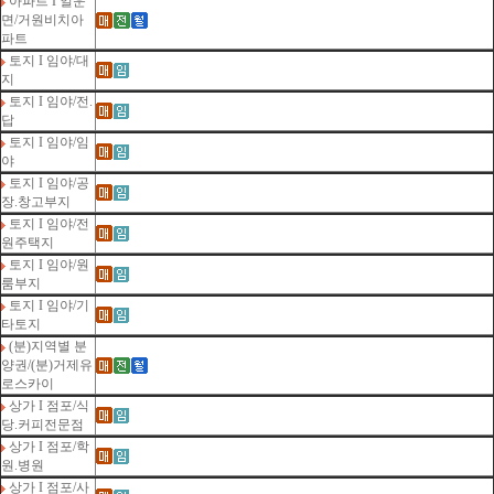
아파트 I 일운
면/거원비치아
파트
토지 I 임야/대
지
토지 I 임야/전.
답
토지 I 임야/임
야
토지 I 임야/공
장.창고부지
토지 I 임야/전
원주택지
토지 I 임야/원
룸부지
토지 I 임야/기
타토지
(분)지역별 분
양권/(분)거제유
로스카이
상가 I 점포/식
당.커피전문점
상가 I 점포/학
원.병원
상가 I 점포/사