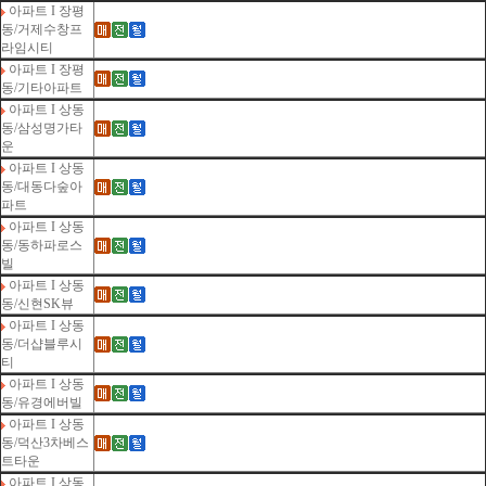
아파트 I 장평
동/거제수창프
라임시티
아파트 I 장평
동/기타아파트
아파트 I 상동
동/삼성명가타
운
아파트 I 상동
동/대동다숲아
파트
아파트 I 상동
동/동하파로스
빌
아파트 I 상동
동/신현SK뷰
아파트 I 상동
동/더샵블루시
티
아파트 I 상동
동/유경에버빌
아파트 I 상동
동/덕산3차베스
트타운
아파트 I 상동