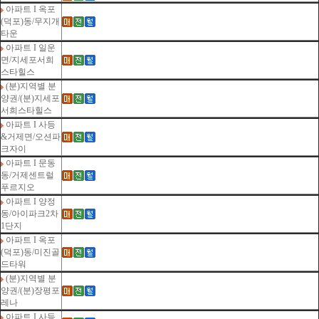
아파트 I 옥포
(덕포)동/무지개
타운
아파트 I 일운
면/지세포서희
스타힐스
(분)지역별 분
양권/(분)지세포
서희스타힐스
아파트 I 사등
&거제면/오션파
크자이
아파트 I 문동
동/거제센트럴
푸르지오
아파트 I 양정
동/아이파크2차
1단지
아파트 I 옥포
(덕포)동/미진골
드타워
(분)지역별 분
양권/(분)장평포
레나
아파트 I 사등