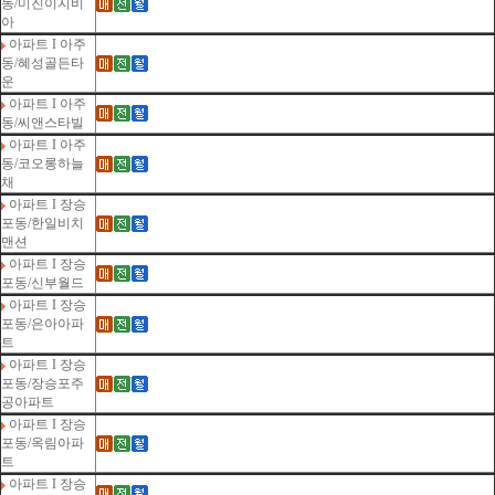
동/미진이지비
아
아파트 I 아주
동/혜성골든타
운
아파트 I 아주
동/씨앤스타빌
아파트 I 아주
동/코오롱하늘
채
아파트 I 장승
포동/한일비치
맨션
아파트 I 장승
포동/신부월드
아파트 I 장승
포동/은아아파
트
아파트 I 장승
포동/장승포주
공아파트
아파트 I 장승
포동/옥림아파
트
아파트 I 장승