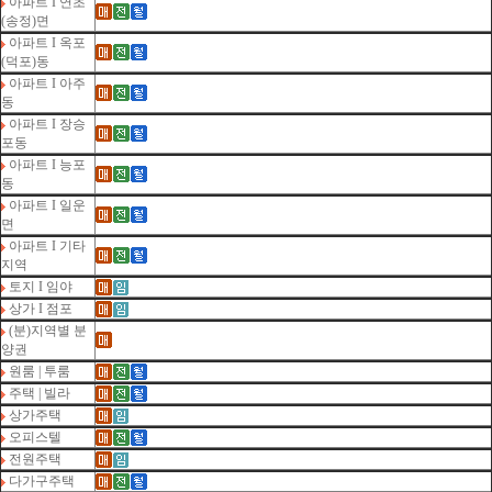
아파트 I 연초
(송정)면
아파트 I 옥포
(덕포)동
아파트 I 아주
동
아파트 I 장승
포동
아파트 I 능포
동
아파트 I 일운
면
아파트 I 기타
지역
토지 I 임야
상가 I 점포
(분)지역별 분
양권
원룸 | 투룸
주택 | 빌라
상가주택
오피스텔
전원주택
다가구주택