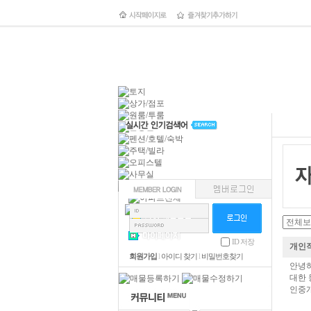
ID 저장
개인직
회원가입
l
아이디 찾기
l
비밀번호찾기
안녕하
대한 
인중개