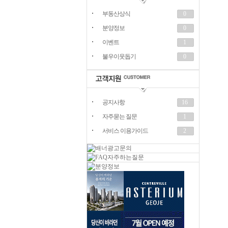
부동산상식
0
분양정보
0
이벤트
1
불우이웃돕기
0
공지사항
16
자주묻는 질문
1
서비스 이용가이드
2