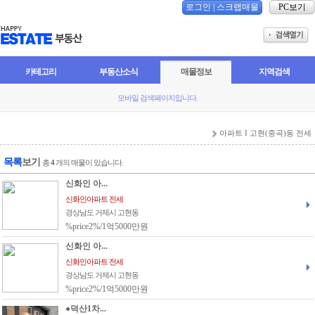
로그인
|
스크랩매물
PC보기
카테고리
부동산소식
매물정보
지역검색
모바일 검색페이지입니다.
아파트 I 고현(중곡)동 전세
목록
보기
총
4
개의 매물이 있습니다.
신화인 아...
신화인아파트 전세
경상남도 거제시 고현동
%price2%/1억5000만원
신화인 아...
신화인아파트 전세
경상남도 거제시 고현동
%price2%/1억5000만원
●덕산1차...