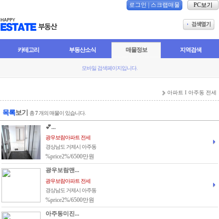
로그인
|
스크랩매물
PC보기
카테고리
부동산소식
매물정보
지역검색
모바일 검색페이지입니다.
아파트 I 아주동 전세
목록
보기
총
7
개의 매물이 있습니다.
💕...
광우보람아파트 전세
경상남도 거제시 아주동
%price2%/6500만원
광우보람맨...
광우보람아파트 전세
경상남도 거제시 아주동
%price2%/6500만원
아주동미진...