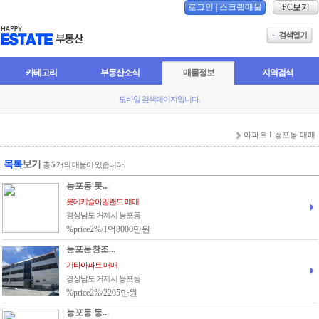
로그인
|
스크랩매물
PC보기
카테고리
부동산소식
매물정보
지역검색
모바일 검색페이지입니다.
아파트 I 능포동 매매
목록
보기
총
5
개의 매물이 있습니다.
능포동 롯...
롯데캐슬아일랜드 매매
경상남도 거제시 능포동
%price2%/1억8000만원
능포동창조...
기타아파트 매매
경상남도 거제시 능포동
%price2%/2205만원
능포동 동...