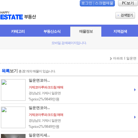
로그인
|
스크랩매물
PC보기
카테고리
부동산소식
매물정보
지역검색
모바일 검색페이지입니다.
아파트 I 일운면
목록
보기
총
22
개의 매물이 있습니다.
일운면코아...
거제코아루파크드림 매매
경상남도 거제시 일운면
%price2%/9849만원
일운면코아...
거제코아루파크드림 매매
경상남도 거제시 일운면
%price2%/9849만원
일운면지세...