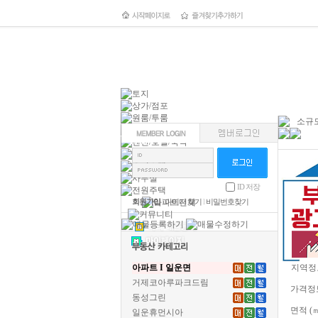
소규모
ID 저장
회원가입
l
아이디 찾기
l
비밀번호찾기
아파트 I 일운면
지역정
거제코아루파크드림
가격정
동성그린
면적 (
일운휴먼시아