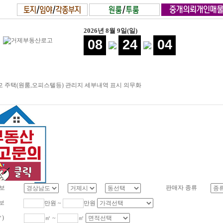
2026년 8월 9일(일)
08
24
05
 주택(원룸,오피스텔등) 관리지 세부내역 표시 의무화
보
판매자 종류
보
만원 ~
만원
㎡)
㎡ ~
㎡