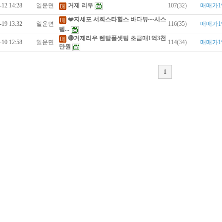
-12 14:28
일운면
거제 리우
107(32)
매매가1
❤️지세포 서희스타힐스 바다뷰~~시스
-19 13:32
일운면
116(35)
매매가1
템...
🔴거제리우 렌탈풀셋팅 초급매1억3천
-10 12:58
일운면
114(34)
매매가1
만원
1