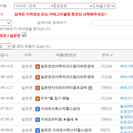
리별
내
검색은 지역정보 또는 카테고리별중 한곳만 선택해주세요!!
검색어로 검색하기
대박이벤트가 여러분을 찾아갑니다.
파트 I 일운면
총
22
의 매물이 있습니다.
록일시
지역
매물(명)정보
면적 ㎡
-09 14:43
일운면
일운면코아루파크드림아파트경매
112(34)
매매가9
-08 14:05
일운면
일운면코아루파크드림아파트경매
112(34)
매매가9
-08 11:17
일운면
일운면지세포리라티움초급매
136(41)
매매가2
-08 10:48
일운면
리우*풀 집기 렌탈
112(34)
매매가1
월세60
-07 09:17
일운면
지세포서희스타힐스임대
109(33)
보증금1
월세80
-07 09:16
일운면
지세포라티움 ★월세 ★
136(41)
보증금1
월세58
-06 09:01
일운면
일운면 지세포서희스타힐스임대
83(25)
보증금1