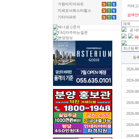
거원비치아파트
카테고
지세포서희스타힐스
검색안
기타아파트
곧 
아
등
2026-08
2026-08
2026-08
2026-08
2026-08
2026-08
2026-08