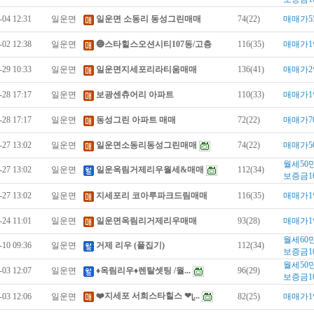
-04 12:31
일운면
일운면 소동리 동성그린매매
74(22)
매매가5
-02 12:38
일운면
🔵스타힐스오션시티107동/고층
116(35)
매매가1
-29 10:33
일운면
일운면지세포리라티움매매
136(41)
매매가2
-28 17:17
일운면
보광센츄어리 아파트
110(33)
매매가1
-28 17:17
일운면
동성그린 아파트 매매
72(22)
매매가7
-27 13:02
일운면
일운면소동리동성그린매매
74(22)
매매가5
월세50
-27 13:02
일운면
일운옥림거제리우월세&매매
112(34)
보증금1
-27 13:02
일운면
지세포리 코아루파크드림매매
116(35)
매매가1
-24 11:01
일운면
일운면옥림리거제리우매매
93(28)
매매가1
월세60
-10 09:36
일운면
거제 리우 (풀집기)
112(34)
보증금1
월세50
-03 12:07
일운면
♦️옥림리우♦️렌탈셋팅 /월...
96(29)
보증금1
❤️지세포 서희스타힐스 ❤ᥧ...
-03 12:06
일운면
82(25)
매매가1