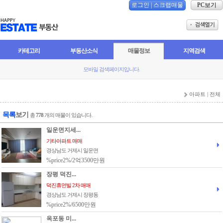
로그인
|
스크랩매물
PC보기
카테고리
부동산소식
매물정보
지역검색
모바일 검색페이지입니다.
아파트 | 전체
목록
보기
총
778
개의 매물이 있습니다.
일운면지세...
기타아파트 매매
경상남도 거제시 일운면
%price2%/2억3500만원
장평 덕진...
덕진휴먼빌 2차 매매
경상남도 거제시 장평동
%price2%/6500만원
옥포동 미...