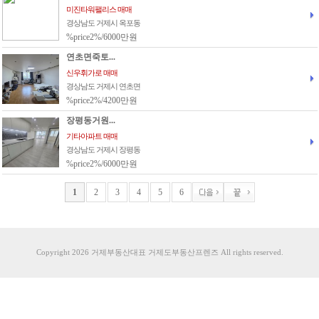
미진타워팰리스 매매
경상남도 거제시 옥포동
%price2%/6000만원
연초면죽토...
신우휘가로 매매
경상남도 거제시 연초면
%price2%/4200만원
장평동거원...
기타아파트 매매
경상남도 거제시 장평동
%price2%/6000만원
1
2
3
4
5
6
Copyright 2026 거제부동산대표 거제도부동산프렌즈 All rights reserved.