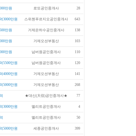
000만원
로또공인중개사
28
억3000만원
스위첸푸르지오공인중개사
643
500만원
거제은하수공인중개사
138
000만원
거제오션부동산
103
000만원
넘버원공인중개사
110
억5500만원
넘버원공인중개사
120
억4000만원
거제오션부동산
141
억5000만원
거제오션부동산
268
억
★대신(大信)공인중개사★
77
억3000만원
엘리트공인중개사
4
억
엘리트공인중개사
50
억5000만원
세종공인중개사
399