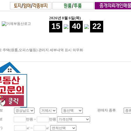
2026년 8월 6일(목)
15
40
22
 주택(원룸,오피스텔등) 관리지 세부내역 표시 의무화
보
판매자 종류
보
만원 ~
만원
㎡)
㎡ ~
㎡