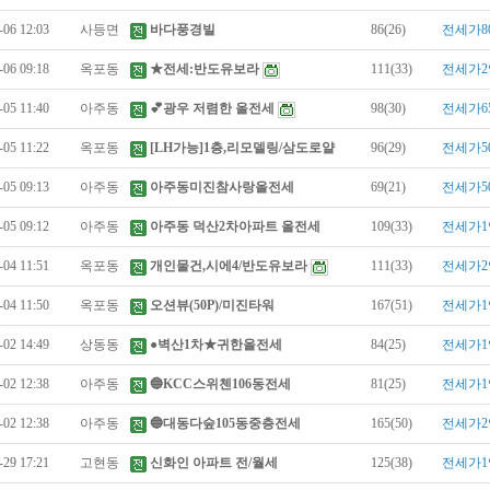
-06 12:03
사등면
바다풍경빌
86(26)
전세가8
-06 09:18
옥포동
★전세:반도유보라
111(33)
전세가2
-05 11:40
아주동
💕광우 저렴한 올전세
98(30)
전세가6
-05 11:22
옥포동
[LH가능]1층,리모델링/삼도로얄
96(29)
전세가5
-05 09:13
아주동
아주동미진참사랑올전세
69(21)
전세가5
-05 09:12
아주동
아주동 덕산2차아파트 올전세
109(33)
전세가1
-04 11:51
옥포동
개인물건,시에4/반도유보라
111(33)
전세가2
-04 11:50
옥포동
오션뷰(50P)/미진타워
167(51)
전세가1
-02 14:49
상동동
●벽산1차★귀한올전세
84(25)
전세가1
-02 12:38
아주동
🔵KCC스위첸106동전세
81(25)
전세가1
-02 12:38
아주동
🔵대동다숲105동중층전세
165(50)
전세가2
-29 17:21
고현동
신화인 아파트 전/월세
125(38)
전세가1