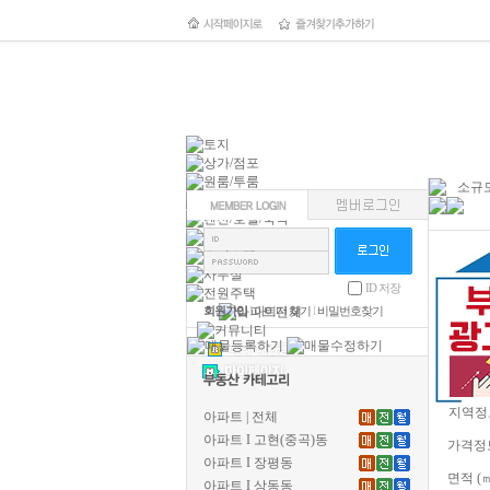
소규모
ID 저장
회원가입
l
아이디 찾기
l
비밀번호찾기
지역정
아파트 | 전체
아파트 I 고현(중곡)동
가격정
아파트 I 장평동
면적 (
아파트 I 상동동