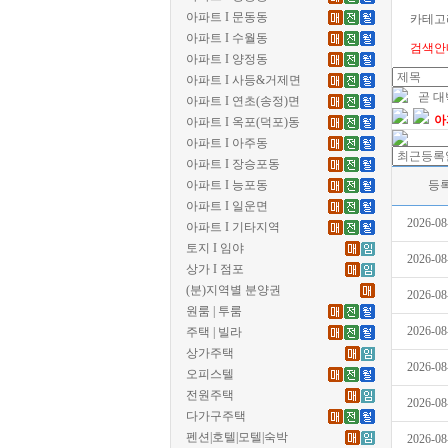
아파트 I 문동동
카테고
아파트 I 수월동
검색안
아파트 I 양정동
아파트 I 사등&거제면
곧 
아파트 I 연초(송정)면
아
아파트 I 옥포(덕포)동
아파트 I 아주동
아파트 I 장승포동
아파트 I 능포동
등
아파트 I 일운면
2026-08
아파트 I 기타지역
토지 I 임야
2026-08
상가 I 점포
(분)지역별 분양권
2026-08
원룸 | 투룸
2026-08
주택 | 빌라
상가주택
2026-08
오피스텔
전원주택
2026-08
다가구주택
펜션|호텔|모텔|숙박
2026-08