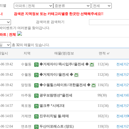
리별
내
검색은 지역정보 또는 카테고리별중 한곳만 선택해주세요!!
검색어로 검색하기
대박이벤트가 여러분을 찾아갑니다.
파트 | 전체
총
32
의 매물이 있습니다.
록일시
지역
매물(명)정보
면적 ㎡
-06 19:42
수월동
◆거제자이//즉시입주//올전세 ◆
112(34)
전세가2
-06 19:42
수월동
◆거제자이//올전세 ◆
112(34)
전세가2
-06 19:42
양정동
◆수월힐스테이트//귀한올전세 ◆
116(35)
전세가2
-06 14:57
아주동
광우보람맨션*올전세
99(30)
전세가6
-06 14:57
옥포동
엘크루 *시에2대
111(34)
전세가2
-06 14:03
거제면
진우리치빌 월.매매
102(31)
전세가9
-06 12:04
연초면
두산더포레스트 (양도)
110(33)
전세가2