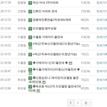
-29 17:20
장평동
덕산 아내 2차아파트
114(34)
전세가1
-28 17:17
고현동
신화인 아파트 전세
125(38)
전세가1
-28 12:33
장평동
장평덕진휴먼빌2차전세&매매
66(20)
전세가4
-25 13:43
아주동
리모델링/광우보람
99(30)
전세가6
-23 14:18
수월동
수월동 거제자이 올전세
114(34)
전세가2
●덕산1차★신규올전세(LH,청년가능)
-22 14:52
고현동
73(22)
전세가9
-22 14:52
고현동
●덕산1차★리모델링(LH,청년가능)
73(22)
전세가8
-21 20:28
수월동
◆거제자이//신규//올전세 ◆
112(34)
전세가2
◆수월거제자이(101동)신규올전세 ◆
-13 20:47
수월동
112(34)
전세가2
🔴신원심포니/ 에어컨/리모델링 올전
-03 12:07
옥포동
73(22)
전세가4
세4천만원
🔴옥포동 덕산1차 리모델링 올전세350
-03 12:06
옥포동
67(20)
전세가3
0만원
1
2