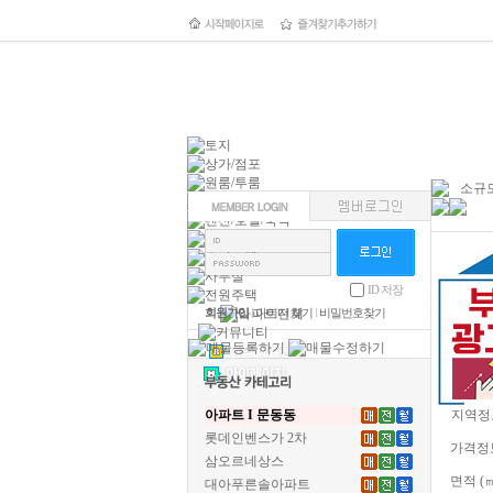
소규모
ID 저장
회원가입
l
아이디 찾기
l
비밀번호찾기
아파트 I 문동동
지역정
롯데인벤스가 2차
가격정
삼오르네상스
면적 (
대아푸른솔아파트