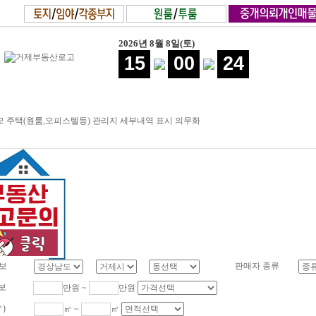
2026년 8월 8일(토)
15
00
25
 주택(원룸,오피스텔등) 관리지 세부내역 표시 의무화
보
판매자 종류
보
만원 ~
만원
㎡)
㎡ ~
㎡