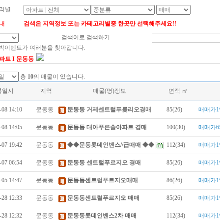
리별
내
검색은 지역정보 또는 카테고리별중 한곳만 선택해주세요!!
검색어로 검색하기
대박이벤트가 여러분을 찾아갑니다.
파트 I 문동동
총
10
의 매물이 있습니다.
록일시
지역
매물(명)정보
면적 ㎡
-08 14:10
문동동
문동동 거제센트럴푸릊리오경매
85(26)
매매가1
-08 14:05
문동동
문동동 대아푸른솔아파트 경매
100(30)
매매가6
-07 19:42
문동동
◆◆문동롯데인벤스//급매매 ◆◆
112(34)
매매가1
-07 06:54
문동동
문동동 센트럴푸르지오 경매
85(26)
매매가1
-05 14:47
문동동
문동동센트럴푸르지오매매
86(26)
매매가1
-28 12:33
문동동
문동동센트럴푸르지오 매매
85(26)
매매가1
-28 12:32
문동동
문동동롯데인벤스2차 매매
112(34)
매매가1