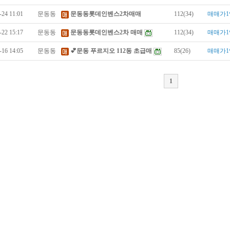
-24 11:01
문동동
문동동롯데인벤스2차매매
112(34)
매매가1
-22 15:17
문동동
문동동롯데인벤스2차 매매
112(34)
매매가1
-16 14:05
문동동
💕문동 푸르지오 112동 초급매
85(26)
매매가1
1