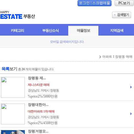
로그인
|
스크랩매물
PC보기
카테고리
부동산소식
매물정보
지역검색
모바일 검색페이지입니다.
아파트 I 장평동 매매
목록
보기
총
24
개의 매물이 있습니다.
장평동 제...
제니스타운 매매
경상남도 거제시 장평동
%price2%/5880만원
장평대한아...
대한아파트 1차 매매
경상남도 거제시 장평동
%price2%/4508만원
장평거명모...