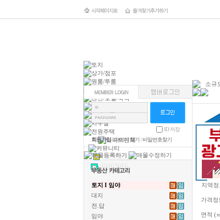
소규모
ID 저장
회원가입
l
아이디 찾기
l
비밀번호찾기
토지 I 임야
지역정
대지
가격정
전.답
면적 (
임야