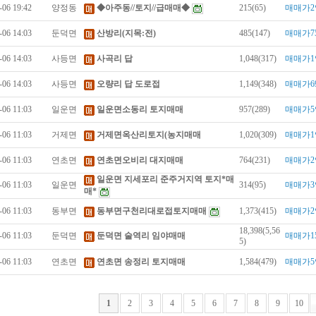
-06 19:42
양정동
◆아주동//토지//급매매◆
215(65)
매매가2
-06 14:03
둔덕면
산방리(지목:전)
485(147)
매매가7
-06 14:03
사등면
사곡리 답
1,048(317)
매매가1
-06 14:03
사등면
오량리 답 도로접
1,149(348)
매매가6
-06 11:03
일운면
일운면소동리 토지매매
957(289)
매매가5
-06 11:03
거제면
거제면옥산리토지(농지매매
1,020(309)
매매가1
-06 11:03
연초면
연초면오비리 대지매매
764(231)
매매가2
일운면 지세포리 준주거지역 토지*매
-06 11:03
일운면
314(95)
매매가3
매*
-06 11:03
동부면
동부면구천리대로접토지매매
1,373(415)
매매가2
18,398(5,56
-06 11:03
둔덕면
둔덕면 술역리 임야매매
매매가1
5)
-06 11:03
연초면
연초면 송정리 토지매매
1,584(479)
매매가5
1
2
3
4
5
6
7
8
9
10