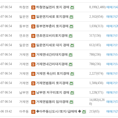
-07 06:54
하청면
하청면실전리 토지 경매
8,199(2,480)
매매가4
-07 06:54
일운면
일운면지세로 토지경매
2,162(654)
매매가2
-07 06:54
동부면
동부면부춘리 토지경매
1,036(313)
매매가2
-07 06:54
연초면
연초면오비리토지경매
517(156)
매매가1
-07 06:54
일운면
일운면지세포 대지 경매
612(185)
매매가1
-07 06:54
거제면
거제면내간리대지경매
780(236)
매매가1
-07 06:54
거제면
거제면내간리대지경매
780(236)
매매가1
-07 06:54
거제면
거제면 옥산리 토지경매
2,227(674)
매매가1
-07 06:54
거제면
거제면법동리 토지경매
1,506(456)
매매가1
-07 06:54
남부면
남부면 저구리토지 경매
1,228(371)
매매가1
14,082(4,26
-07 06:54
거제면
거제면법동리 임야경매
매매가5
0)
-06 19:42
아주동
◆아주동신도시//토지//급매매 ◆
215(65)
매매가2