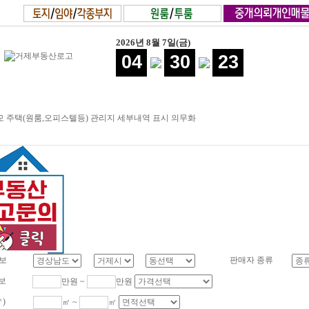
2026년 8월 7일(금)
04
30
23
 주택(원룸,오피스텔등) 관리지 세부내역 표시 의무화
보
판매자 종류
보
만원 ~
만원
㎡)
㎡ ~
㎡