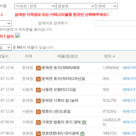
리별
내
검색은 지역정보 또는 카테고리별중 한곳만 선택해주세요!!
검색어로 검색하기
대박이벤트가 여러분을 찾아갑니다.
지 I 임야
총
661
의 매물이 있습니다.
록일시
지역
매물(명)정보
면적 ㎡
-07 12:59
둔덕면
둔덕면 토지(약600)매매
1,996(604)
매매가9
-07 12:59
둔덕면
둔덕면 토지(약430)2차선접
0(0)
매매가3
-07 12:59
사등면
사등면 오량리(112)답
0(0)
매매가1
-07 12:59
둔덕면
둔덕면 시목리 답 (농막
923(279)
매매가1
-07 12:58
사등면
창호리 (전)도로접
875(265)
매매가2
14,082(4,26
-07 06:54
거제면
거제면 법동리 토지 경매
매매가5
0)
-07 06:54
연초면
연초면한내리 대지경매
506(153)
매매가5