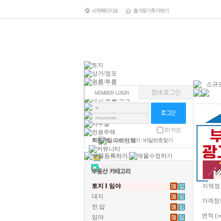
소규모
ID 저장
회원가입
l
아이디 찾기
l
비밀번호찾기
토지 I 임야
지역정
대지
가격정
전.답
면적 (
임야