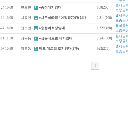
월세금1
-24 16:08
연초면
●송정대지임대
859(260)
보증금1
월세금3
-24 16:08
사등면
●사무실60평 / 야적장700평임대
2,314(700)
보증금3
월세금8
-24 16:08
연초면
●송정야적장임대
1,520(460)
보증금2
월세금1
-11 11:30
상동동
●상동대로변 대지임대
2,247(680)
보증금1
월세금1
-07 10:30
덕포동
덕포 대로접 토지임대(279)
923(279)
보증금1
1