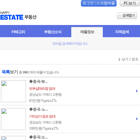
로그인
|
스크랩매물
PC보기
카테고리
부동산소식
매물정보
지역검색
모바일 검색페이지입니다.
상가 I 점포
목록
보기
총
1063
개의 매물이 있습니다.
◆중곡/뷰...
피부샵|대리점 임대
경상남도 거제시 고현동
65만원/%price2%
◆중곡-노...
기타상가.점포 임대
경상남도 거제시 고현동
100만원/%price2%
◆중곡/소...