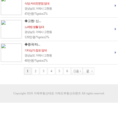
식당.커피전문점 임대
경상남도 거제시 고현동
45만원/%price2%
◆고현/ 신...
노래방.생활 임대
경상남도 거제시 고현동
120만원/%price2%
◆중곡/타...
기타상가.점포 임대
경상남도 거제시 고현동
40만원/%price2%
1
2
3
4
5
6
Copyright 2026 거제부동산대표 거제도부동산프렌즈 All rights reserved.