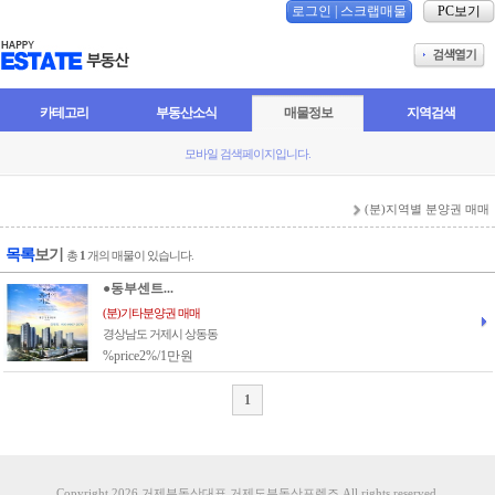
로그인
|
스크랩매물
PC보기
카테고리
부동산소식
매물정보
지역검색
모바일 검색페이지입니다.
(분)지역별 분양권 매매
목록
보기
총
1
개의 매물이 있습니다.
●동부센트...
(분)기타분양권 매매
경상남도 거제시 상동동
%price2%/1만원
1
Copyright 2026 거제부동산대표 거제도부동산프렌즈 All rights reserved.