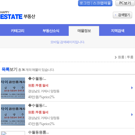
로그인
|
스크랩매물
PC보기
카테고리
부동산소식
매물정보
지역검색
모바일 검색페이지입니다.
원룸 | 투룸
목록
보기
총
36
개의 매물이 있습니다.
◆수월동/...
원룸 | 투룸 월세
경상남도 거제시 양정동
40만원/%price2%
◆수월동//...
원룸 | 투룸 월세
경상남도 거제시 양정동
45만원/%price2%
수월동원룸...