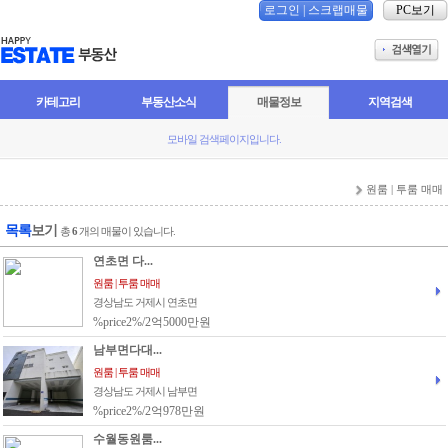
로그인
|
스크랩매물
PC보기
카테고리
부동산소식
매물정보
지역검색
모바일 검색페이지입니다.
원룸 | 투룸 매매
목록
보기
총
6
개의 매물이 있습니다.
연초면 다...
원룸 | 투룸 매매
경상남도 거제시 연초면
%price2%/2억5000만원
남부면다대...
원룸 | 투룸 매매
경상남도 거제시 남부면
%price2%/2억978만원
수월동원룸...