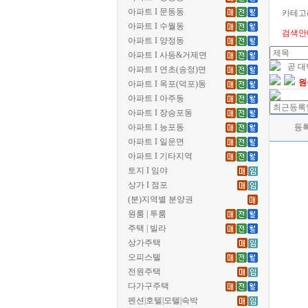
아파트 I 문동동
카테고
아파트 I 수월동
검색안
아파트 I 양정동
아파트 I 사등&거제면
곧 
아파트 I 연초(송정)면
원
아파트 I 옥포(덕포)동
아파트 I 아주동
아파트 I 장승포동
아파트 I 능포동
등
아파트 I 일운면
아파트 I 기타지역
토지 I 임야
상가 I 점포
(분)지역별 분양권
원룸 | 투룸
주택 | 빌라
상가주택
오피스텔
전원주택
다가구주택
펜션|호텔|모텔|숙박