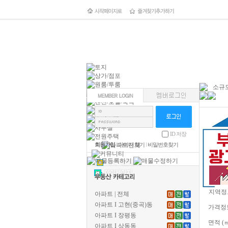
소규모
ID 저장
회원가입
l
아이디 찾기
l
비밀번호찾기
지역정
아파트 | 전체
아파트 I 고현(중곡)동
가격정
아파트 I 장평동
면적 (
아파트 I 상동동