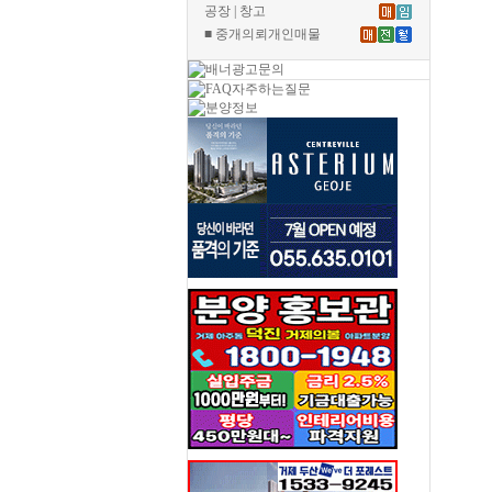
공장 | 창고
■ 중개의뢰개인매물