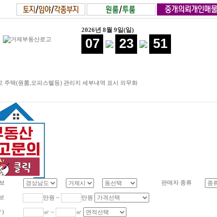
2026년 8월 9일(일)
07
23
52
 주택(원룸,오피스텔등) 관리지 세부내역 표시 의무화
보
판매자 종류
보
만원 ~
만원
㎡)
㎡ ~
㎡