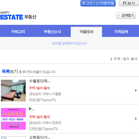
로그인
|
스크랩매물
PC보기
카테고리
부동산소식
매물정보
지역검색
모바일 검색페이지입니다.
주택 | 빌라 월세
목록
보기
총
14
개의 매물이 있습니다.
수월동단독...
주택 | 빌라 월세
경상남도 거제시 수월동
45만원/%price2%
▶️...
주택 | 빌라 월세
경상남도 거제시 연초면
120만원/%price2%
고현동다가...