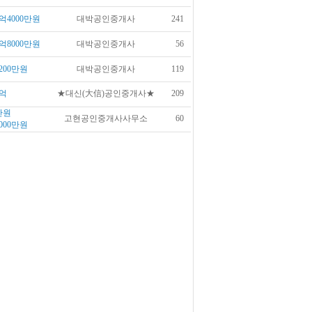
억4000만원
대박공인중개사
241
억8000만원
대박공인중개사
56
200만원
대박공인중개사
119
억
★대신(大信)공인중개사★
209
만원
고현공인중개사사무소
60
000만원