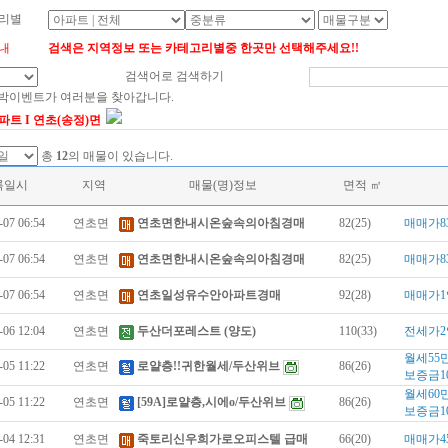
리별
내
검색은 지역정보 또는 카테고리별중 한곳만 선택해주세요!!
검색어로 검색하기
대박이벤트가 여러분을 찾아갑니다.
파트 I 연초(송정)면
총
12
의 매물이 있습니다.
록일시
지역
매물(명)정보
면적 ㎡
-07 06:54
연초면
연초면한내시온숲속의아침경매
82(25)
매매가8
-07 06:54
연초면
연초면한내시온숲속의아침경매
82(25)
매매가8
-07 06:54
연초면
연초일성유수안아파트경매
92(28)
매매가1
-06 12:04
연초면
두산더포레스트 (양도)
110(33)
전세가2
월세55
-05 11:22
연초면
로얄층!!귀한월세/두산위브
86(26)
보증금1
월세60
-05 11:22
연초면
[59A]로얄층,시에o/두산위브
86(26)
보증금1
-04 12:31
연초면
죽토리신우희가로오피스텔 급매
66(20)
매매가4