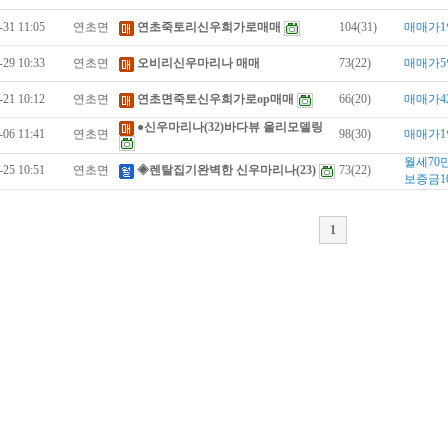
-31 11:05
연초면
연초죽토리신우희가로매매
104(31)
매매가1
-29 10:33
연초면
오비리신우마리나 매매
73(22)
매매가5
-21 10:12
연초면
연초면죽토신우희가로op매매
66(20)
매매가4
●신우마리나(32)바다뷰 올리모델링
-06 11:41
연초면
98(30)
매매가1
월세70
-25 10:51
연초면
◈렌탈집기완벽한 신우마리나(23)
73(22)
보증금1
1