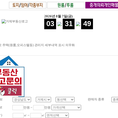
2026년 8월 7일(금)
03
31
49
 주택(원룸,오피스텔등) 관리지 세부내역 표시 의무화
보
판매자 종류
보
만원 ~
만원
㎡)
㎡ ~
㎡