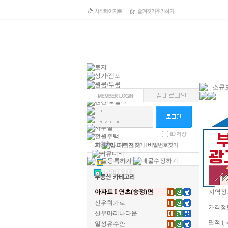
소규모
ID 저장
회원가입
l
아이디 찾기
l
비밀번호찾기
아파트 I 연초(송정)면
지역정
신우휘가로
가격정
신우마리나타운
면적 (
일성유수안