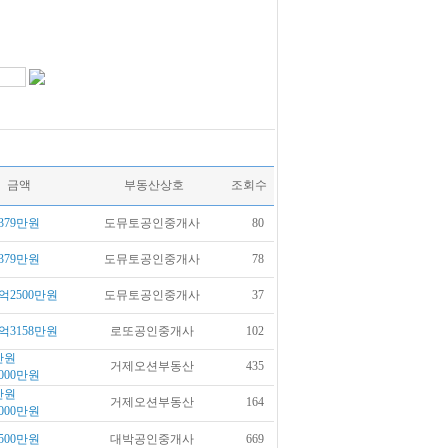
금액
부동산상호
조회수
379만원
도뮤토공인중개사
80
379만원
도뮤토공인중개사
78
억2500만원
도뮤토공인중개사
37
억3158만원
로또공인중개사
102
만원
거제오션부동산
435
000만원
만원
거제오션부동산
164
000만원
500만원
대박공인중개사
669