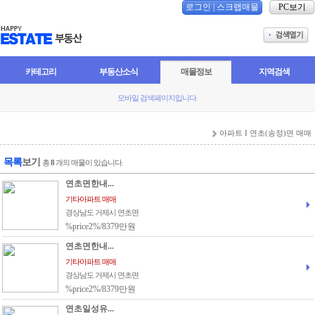
로그인
|
스크랩매물
PC보기
카테고리
부동산소식
매물정보
지역검색
모바일 검색페이지입니다.
아파트 I 연초(송정)면 매매
목록
보기
총
8
개의 매물이 있습니다.
연초면한내...
기타아파트 매매
경상남도 거제시 연초면
%price2%/8379만원
연초면한내...
기타아파트 매매
경상남도 거제시 연초면
%price2%/8379만원
연초일성유...