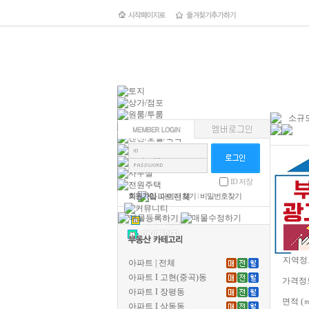
소규모
ID 저장
회원가입
l
아이디 찾기
l
비밀번호찾기
지역정
아파트 | 전체
아파트 I 고현(중곡)동
가격정
아파트 I 장평동
면적 (
아파트 I 상동동