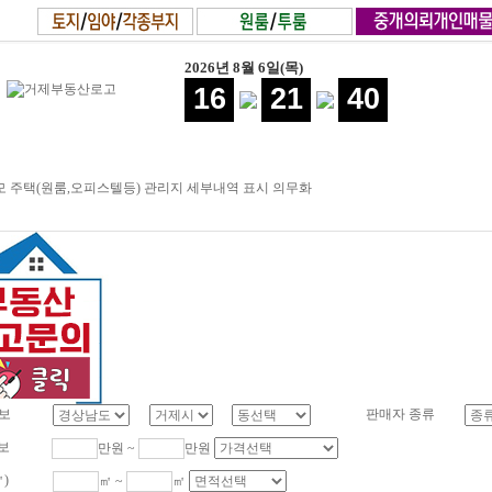
2026년 8월 6일(목)
16
21
41
 주택(원룸,오피스텔등) 관리지 세부내역 표시 의무화
보
판매자 종류
보
만원 ~
만원
㎡)
㎡ ~
㎡