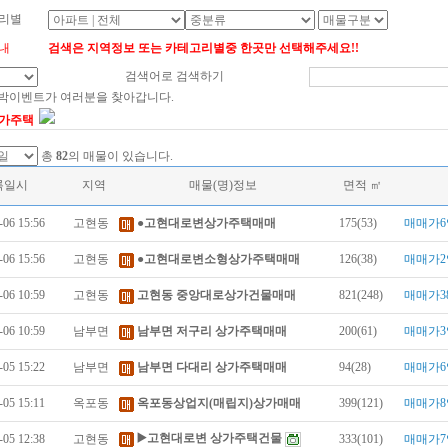
리별
내
검색은 지역정보 또는 카테고리별중 한곳만 선택해주세요!!
검색어로 검색하기
대박이벤트가 여러분을 찾아갑니다.
가주택
총
82
의 매물이 있습니다.
록일시
지역
매물(명)정보
면적 ㎡
-06 15:56
고현동
●고현대로변상가주택매매
175(53)
매매가6
-06 15:56
고현동
●고현대로변소형상가주택매매
126(38)
매매가2
-06 10:59
고현동
고현동 중앙대로상가건물매매
821(248)
매매가3
-06 10:59
남부면
남부면 저구리 상가주택매매
200(61)
매매가3
-05 15:22
남부면
남부면 다대리 상가주택매매
94(28)
매매가6
-05 15:11
옥포동
옥포동상업지(매립지)상가매매
399(121)
매매가8
▶️고현대로변 상가주택건물
-05 12:38
고현동
333(101)
매매가7