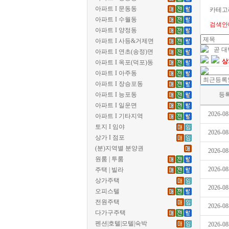
아파트 I 문동동
카테고
아파트 I 수월동
검색안
아파트 I 양정동
아파트 I 사등&거제면
곧 
아파트 I 연초(송정)면
상
아파트 I 옥포(덕포)동
아파트 I 아주동
아파트 I 장승포동
아파트 I 능포동
등
아파트 I 일운면
2026-08
아파트 I 기타지역
토지 I 임야
2026-08
상가 I 점포
(분)지역별 분양권
2026-08
원룸 | 투룸
2026-08
주택 | 빌라
상가주택
2026-08
오피스텔
전원주택
2026-08
다가구주택
펜션|호텔|모텔|숙박
2026-08