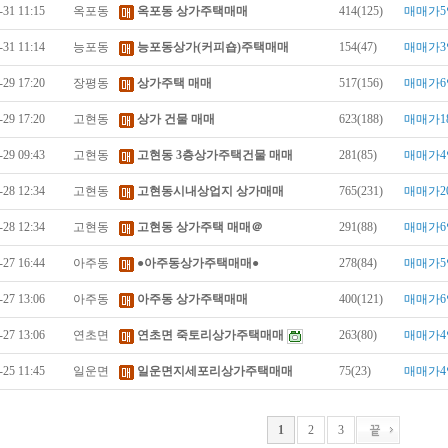
-31 11:15
옥포동
옥포동 상가주택매매
414(125)
매매가5
-31 11:14
능포동
능포동상가(커피숍)주택매매
154(47)
매매가3
-29 17:20
장평동
상가주택 매매
517(156)
매매가6
-29 17:20
고현동
상가 건물 매매
623(188)
매매가1
-29 09:43
고현동
고현동 3층상가주택건물 매매
281(85)
매매가4
-28 12:34
고현동
고현동시내상업지 상가매매
765(231)
매매가2
-28 12:34
고현동
고현동 상가주택 매매＠
291(88)
매매가6
-27 16:44
아주동
●아주동상가주택매매●
278(84)
매매가5
-27 13:06
아주동
아주동 상가주택매매
400(121)
매매가6
-27 13:06
연초면
연초면 죽토리상가주택매매
263(80)
매매가4
-25 11:45
일운면
일운면지세포리상가주택매매
75(23)
매매가4
1
2
3