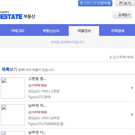
로그인
|
스크랩매물
PC보기
카테고리
부동산소식
매물정보
지역검색
모바일 검색페이지입니다.
상가주택 매매
목록
보기
총
81
개의 매물이 있습니다.
고현동 중...
상가주택 매매
경상남도 거제시 고현동
%price2%/38억
남부면 저...
상가주택 매매
경상남도 거제시 남부면
%price2%/3억8000만원
남부면 다...