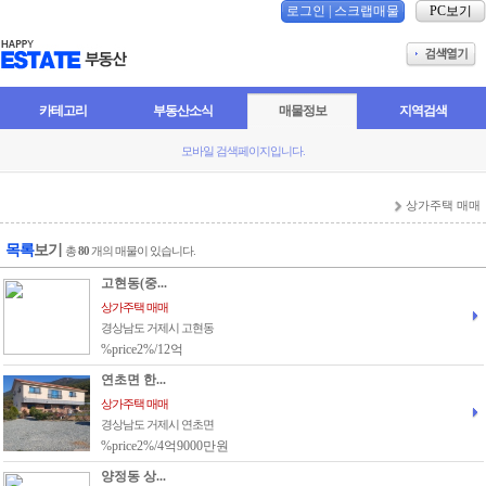
로그인
|
스크랩매물
PC보기
카테고리
부동산소식
매물정보
지역검색
모바일 검색페이지입니다.
상가주택 매매
목록
보기
총
80
개의 매물이 있습니다.
고현동(중...
상가주택 매매
경상남도 거제시 고현동
%price2%/12억
연초면 한...
상가주택 매매
경상남도 거제시 연초면
%price2%/4억9000만원
양정동 상...