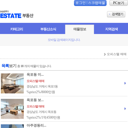
로그인
|
스크랩매물
PC보기
카테고리
부동산소식
매물정보
지역검색
모바일 검색페이지입니다.
오피스텔 매매
목록
보기
총
18
개의 매물이 있습니다.
옥포동 미...
오피스텔 매매
경상남도 거제시 옥포1동
%price2%/8000만원
옥포동 보...
오피스텔 매매
경상남도 거제시 옥포동
%price2%/1억4500만원
아주경동리...