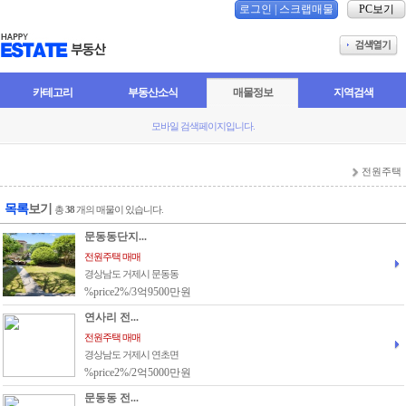
로그인
|
스크랩매물
PC보기
카테고리
부동산소식
매물정보
지역검색
모바일 검색페이지입니다.
전원주택
목록
보기
총
38
개의 매물이 있습니다.
문동동단지...
전원주택 매매
경상남도 거제시 문동동
%price2%/3억9500만원
연사리 전...
전원주택 매매
경상남도 거제시 연초면
%price2%/2억5000만원
문동동 전...