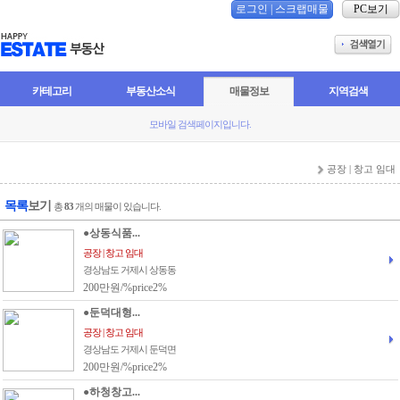
로그인
|
스크랩매물
PC보기
카테고리
부동산소식
매물정보
지역검색
모바일 검색페이지입니다.
공장 | 창고 임대
목록
보기
총
83
개의 매물이 있습니다.
●상동식품...
공장 | 창고 임대
경상남도 거제시 상동동
200만원/%price2%
●둔덕대형...
공장 | 창고 임대
경상남도 거제시 둔덕면
200만원/%price2%
●하청창고...