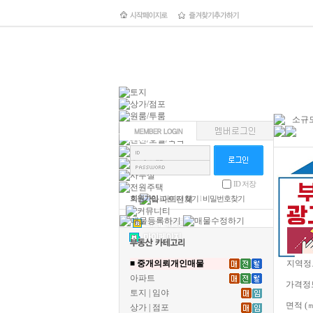
소규모
ID 저장
회원가입
l
아이디 찾기
l
비밀번호찾기
■ 중개의뢰개인매물
지역정
아파트
가격정
토지 | 임야
면적 (
상가 | 점포