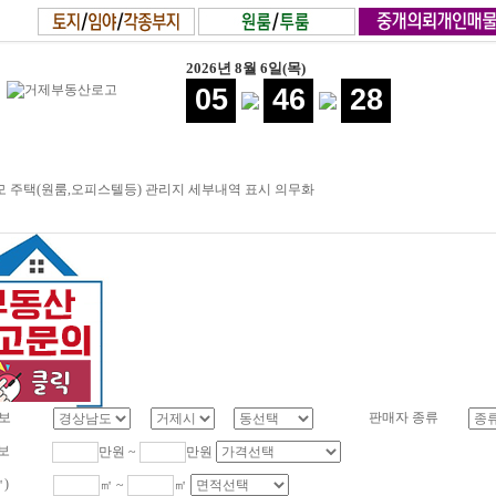
2026년 8월 6일(목)
05
46
29
 주택(원룸,오피스텔등) 관리지 세부내역 표시 의무화
보
판매자 종류
보
만원 ~
만원
㎡)
㎡ ~
㎡