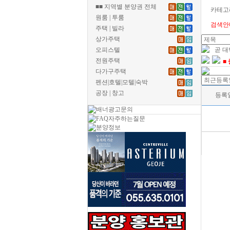
■■ 지역별 분양권 전체
카테고
원룸 | 투룸
검색안
주택 | 빌라
상가주택
오피스텔
곧 
전원주택
■
다가구주택
펜션|호텔|모텔|숙박
공장 | 창고
등록