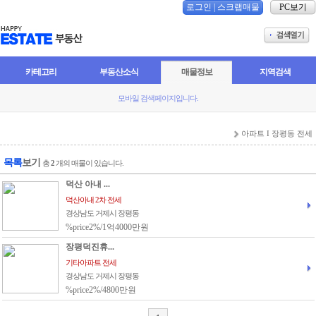
로그인
|
스크랩매물
PC보기
카테고리
부동산소식
매물정보
지역검색
모바일 검색페이지입니다.
아파트 I 장평동 전세
목록
보기
총
2
개의 매물이 있습니다.
덕산 아내 ...
덕산아내 2차 전세
경상남도 거제시 장평동
%price2%/1억4000만원
장평덕진휴...
기타아파트 전세
경상남도 거제시 장평동
%price2%/4800만원