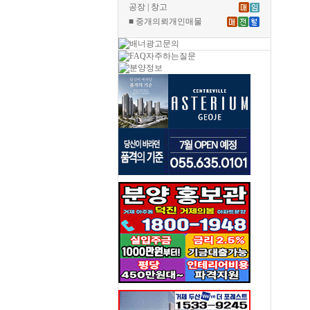
공장 | 창고
■ 중개의뢰개인매물