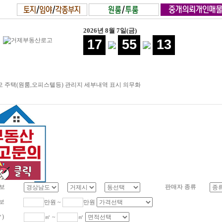
2026년 8월 7일(금)
17
55
13
 주택(원룸,오피스텔등) 관리지 세부내역 표시 의무화
보
판매자 종류
보
만원 ~
만원
㎡)
㎡ ~
㎡