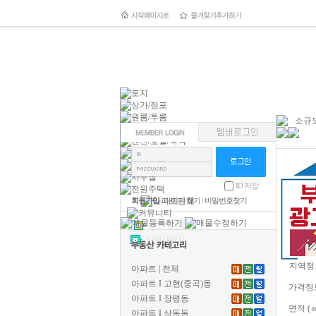
소규모
ID 저장
회원가입
l
아이디 찾기
l
비밀번호찾기
지역정
아파트 | 전체
아파트 I 고현(중곡)동
가격정
아파트 I 장평동
면적 (
아파트 I 상동동