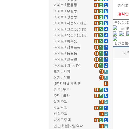
아파트 I 문동동
카테고
아파트 I 수월동
검색안
아파트 I 양정동
아파트 I 사등&거제면
곧 
아파트 I 연초(송정)면
아파트 I 옥포(덕포)동
아파트 I 아주동
아파트 I 장승포동
등
아파트 I 능포동
아파트 I 일운면
아파트 I 기타지역
토지 I 임야
상가 I 점포
(분)지역별 분양권
원룸 | 투룸
주택 | 빌라
상가주택
오피스텔
전원주택
다가구주택
펜션|호텔|모텔|숙박