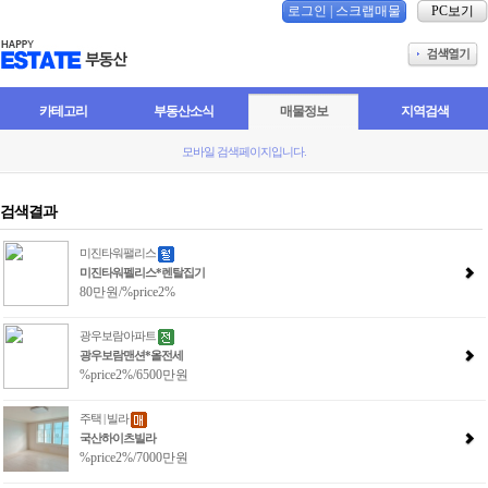
로그인
|
스크랩매물
PC보기
카테고리
부동산소식
매물정보
지역검색
모바일 검색페이지입니다.
검색결과
미진타워팰리스
미진타워펠리스*렌탈집기
80만원/%price2%
광우보람아파트
광우보람맨션*올전세
%price2%/6500만원
주택 | 빌라
국산하이츠빌라
%price2%/7000만원