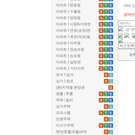
아파트 I 문동동
카테고
아파트 I 수월동
검색안
아파트 I 양정동
아파트 I 사등&거제면
곧 
아파트 I 연초(송정)면
아파트 I 옥포(덕포)동
아파트 I 아주동
아파트 I 장승포동
등
아파트 I 능포동
아파트 I 일운면
아파트 I 기타지역
토지 I 임야
상가 I 점포
(분)지역별 분양권
원룸 | 투룸
주택 | 빌라
상가주택
오피스텔
전원주택
다가구주택
펜션|호텔|모텔|숙박