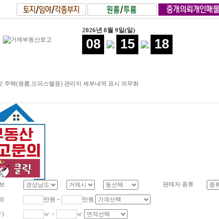
2026년 8월 9일(일)
08
15
19
 주택(원룸,오피스텔등) 관리지 세부내역 표시 의무화
보
판매자 종류
보
만원 ~
만원
㎡)
㎡ ~
㎡