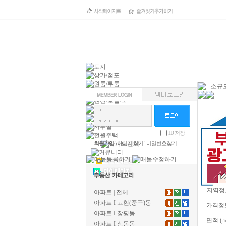
소규모
ID 저장
회원가입
l
아이디 찾기
l
비밀번호찾기
지역정
아파트 | 전체
아파트 I 고현(중곡)동
가격정
아파트 I 장평동
면적 (
아파트 I 상동동