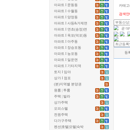
아파트 I 문동동
카테고
아파트 I 수월동
검색안
아파트 I 양정동
아파트 I 사등&거제면
곧 
아파트 I 연초(송정)면
아파트 I 옥포(덕포)동
아파트 I 아주동
아파트 I 장승포동
등
아파트 I 능포동
아파트 I 일운면
아파트 I 기타지역
토지 I 임야
상가 I 점포
(분)지역별 분양권
원룸 | 투룸
주택 | 빌라
상가주택
오피스텔
전원주택
다가구주택
펜션|호텔|모텔|숙박