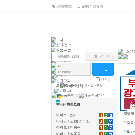
소규모
ID 저장
회원가입
l
아이디 찾기
l
비밀번호찾기
지역정
아파트 | 전체
아파트 I 고현(중곡)동
가격정
아파트 I 장평동
면적 (
아파트 I 상동동