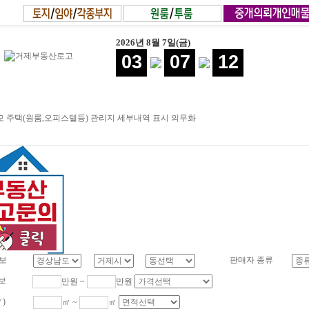
2026년 8월 7일(금)
03
07
12
 주택(원룸,오피스텔등) 관리지 세부내역 표시 의무화
보
판매자 종류
보
만원 ~
만원
㎡)
㎡ ~
㎡