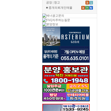
공장 | 창고
■ 중개의뢰개인매물