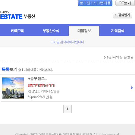
로그인
|
스크랩매물
PC보기
카테고리
부동산소식
매물정보
지역검색
모바일 검색페이지입니다.
(분)지역별 분양권
목록
보기
총
1
개의 매물이 있습니다.
●동부센트...
(분)기타분양권 매매
경상남도 거제시 상동동
%price2%/1만원
1
Copyright 2026 거제부동산대표 거제도부동산프렌즈 All rights reserved.